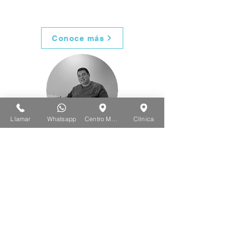
Conoce más
Llamar
Whatsapp
Centro Médico
Clínica
Msc. Michael Matamoros
Conoce más