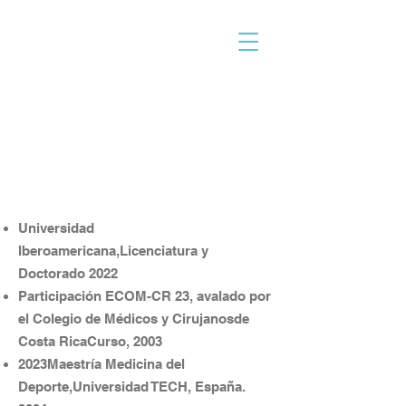
Dr. Ricardo Valdelomar
Médico General
Código
: 18148
Universidad
Iberoamericana,Licenciatura y
Doctorado 2022
Participación ECOM-CR 23, avalado por
el Colegio de Médicos y Cirujanosde
Costa RicaCurso, 2003
2023Maestría Medicina del
Deporte,Universidad TECH, España.