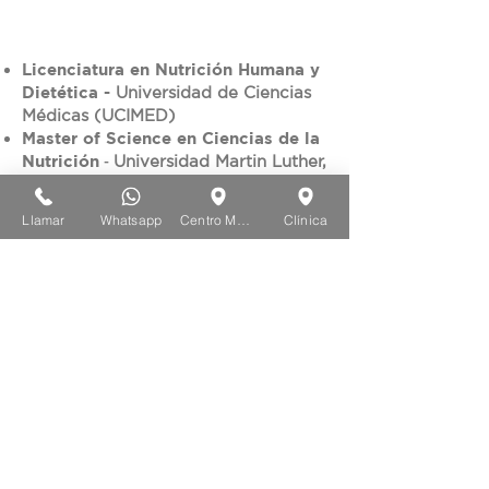
Licenciatura en Nutrición Humana y
Dietética
-
Universidad de Ciencias
Médicas (UCIMED)
Master of Science en Ciencias de la
Nutrición
-
Universidad Martin Luther,
Halle-Wittemberg, Alemania
Llamar
Whatsapp
Centro Médico
Clínica
Atrás
© 2021 Centro Médico Los Ángeles. Creado por
Naroa Creativa