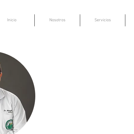
Inicio
Nosotros
Servicios
Dr. Elionay Alvarado
Otorrinolaringología
Código: 9470