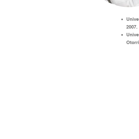
Unive
2007.
Unive
Otorr